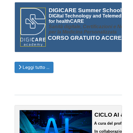
DIGICARE Summer School
  DIGItal Technology and Telemedicine
  for healthCARE
Sanità digitale, Certificazioni e Norma
  per la Medicina Personalizzata
 CORSO GRATUITO ACCREDIT
Leggi tutto …
CICLO AI & D
A cura del prof. Ugo 
  In collaborazione co